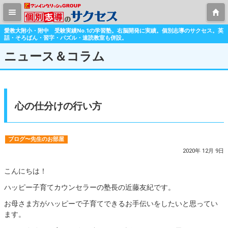
愛教大附小・附中 受験実績No.1の学習塾。右脳開発に実績。個別志導のサクセス。英
話・そろばん・習字・パズル・速読教室も併設。
ニュース＆コラム
心の仕分けの行い方
ブログ〜先生のお部屋
2020年 12月 9日
こんにちは！
ハッピー子育てカウンセラーの塾長の近藤友紀です。
お母さま方がハッピーで子育てできるお手伝いをしたいと思ってい
ます。