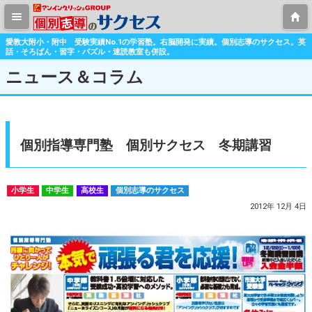
愛教大附小・附中 受験実績No.1の学習塾。右脳開発に実績。個別志導のサクセス。英
話・そろばん・習字・パズル・速読教室も併設。
ニュース＆コラム
個別指導専門塾 個別サクセス 冬期講習
小学生
中学生
高校生
個別志導のサクセス
2012年 12月 4日