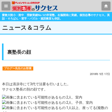
愛教大附小・附中 受験実績No.1の学習塾。右脳開発に実績。個別志導のサクセス。英
話・そろばん・習字・パズル・速読教室も併設。
ニュース＆コラム
裏塾長の顔
ブログ〜先生のお部屋
2018年 9月 17日
本日は清凉寺にて3代で法要を行いました。
サクセス塾長の別の顔です。