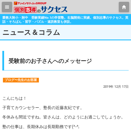
愛教大附小・附中 受験実績No.1の学習塾。右脳開発に実績。個別志導のサクセス。英
話・そろばん・習字・パズル・速読教室も併設。
ニュース＆コラム
受験前のお子さんへのメッセージ
ブログ〜先生のお部屋
2019年 12月 17日
こんにちは！
子育てカウンセラー、塾長の近藤友紀です。
冬休みも間近ですね。皆さんは、どのようにお過ごしでしょうか。
塾の仕事は、長期休みは長期勤務です(^-^;