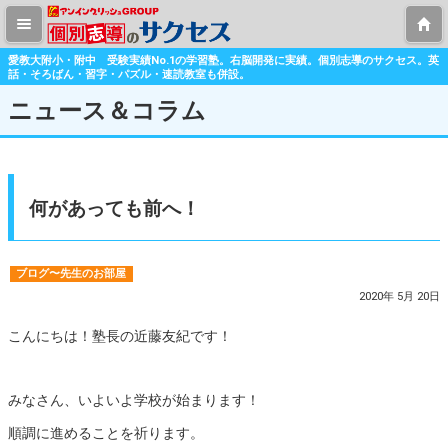
愛教大附小・附中 受験実績No.1の学習塾。右脳開発に実績。個別志導のサクセス。英
話・そろばん・習字・パズル・速読教室も併設。
ニュース＆コラム
何があっても前へ！
ブログ〜先生のお部屋
2020年 5月 20日
こんにちは！塾長の近藤友紀です！
みなさん、いよいよ学校が始まります！
順調に進めることを祈ります。