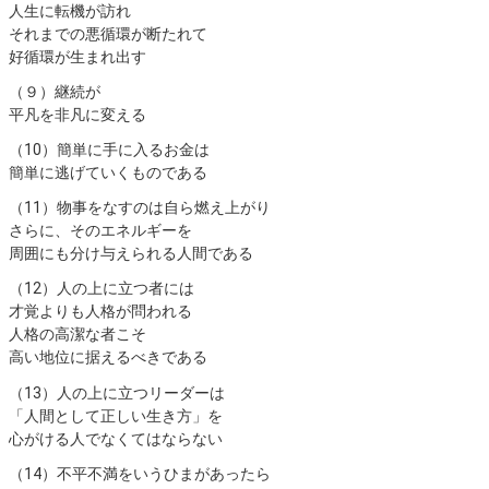
人生に転機が訪れ
それまでの悪循環が断たれて
好循環が生まれ出すㅤ ㅤㅤ
（９）ㅤ継続が
平凡を非凡に変えるㅤㅤㅤ
（10）ㅤ簡単に手に入るお金は
簡単に逃げていくものであるㅤ ㅤㅤ
（11）ㅤ物事をなすのは自ら燃え上がり
さらに、そのエネルギーを
周囲にも分け与えられる人間であるㅤ ㅤㅤ
（12）ㅤ人の上に立つ者には
才覚よりも人格が問われる
人格の高潔な者こそ
高い地位に据えるべきであるㅤ ㅤㅤ
（13）ㅤ人の上に立つリーダーは
「人間として正しい生き方」を
心がける人でなくてはならないㅤ ㅤㅤ
（14）ㅤ不平不満をいうひまがあったら