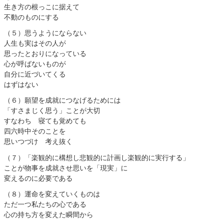
生き方の根っこに据えて
不動のものにするㅤ ㅤㅤ
（５）ㅤ思うようにならない
人生も実はその人が
思ったとおりになっている
心が呼ばないものが
自分に近づいてくる
はずはないㅤ ㅤㅤ
（６）ㅤ願望を成就につなげるためには
「すさまじく思う」ことが大切
すなわち 寝ても覚めても
四六時中そのことを
思いつづけ 考え抜くㅤ ㅤㅤ
（７）ㅤ「楽観的に構想し悲観的に計画し楽観的に実行する」
ことが物事を成就させ思いを「現実」に
変えるのに必要であるㅤ ㅤㅤ
（８）ㅤ運命を変えていくものは
ただ一つ私たちの心である
心の持ち方を変えた瞬間から