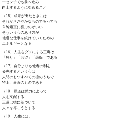
一センチでも前へ進み
向上するように努めることㅤ ㅤㅤ
（15）ㅤ成果が出たときには
それがささやかなものであっても
単純素直に喜ぶのがいい
そういう心のあり方が
地道な仕事を続けていくための
エネルギーとなるㅤ ㅤㅤ
（16）ㅤ人生をダメにする三毒は
「怒り」「欲望」「愚痴」であるㅤ ㅤㅤ
（17）ㅤ自分よりも他者の利を
優先するという心は
人間のもつすべての徳のうちで
特上、最善のものであるㅤ ㅤㅤ
（18）ㅤ覇道は武力によって
人を支配する
王道は徳に基づいて
人々を導こうとするㅤ ㅤㅤ
（19）ㅤ人生には、