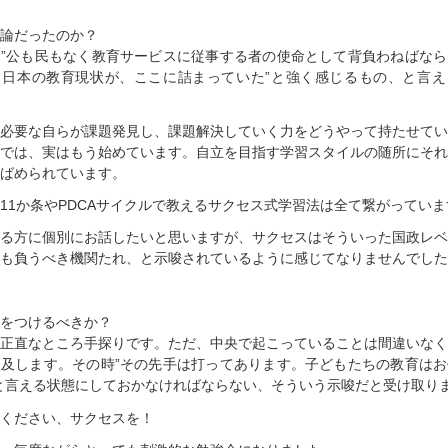
論だったのか？
”公も民もなく教育サービスに従事する者の使命として背負わねばなら
・日本の教育現状が、ここに詰まっていた”と強く感じるもの、と言え
ら必要な自らが課題発見し、課題解決していく力をどうやって持たせて
では、実はもう始めています。自立を目指す学習スタイルの随所にそれ
ばめられています。
11か条やPDCAサイクルで教えるサクセス式学習法は全て繋がっていま
る方に個別にお話したいと思いますが、サクセスはそういった国政レベ
も負うべき機関たれ、と示唆されているように感じてなりませんでした
をつけるべきか？
正直なところ手探りです。ただ、中央で起こっていることは間違いなく
及します。その時”その先手は打ってあります。子どもたちの教育はお
と言える状態にしておかなければならない、そういう示唆だと受け取り
ください、サクセスを！