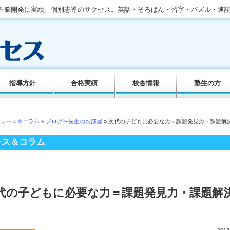
。右脳開発に実績。個別志導のサクセス。英話・そろばん・習字・パズル・速
指導方針
合格実績
校舎情報
塾生の方
ュース＆コラム
»
ブログ〜先生のお部屋
» 次代の子どもに必要な力＝課題発見力・課題解
ース＆コラム
代の子どもに必要な力＝課題発見力・課題解