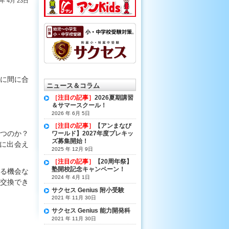
8年 4月 23日
に間に合
ニュース＆コラム
［注目の記事］
2026夏期講習
＆サマースクール！
2026 年 6月 5日
演など、
［注目の記事］
【アンまなび
つのか？
ワールド】2027年度プレキッ
ズ募集開始！
に出会え
2025 年 12月 9日
［注目の記事］
【20周年祭】
塾開校記念キャンペーン！
る機会な
2024 年 4月 1日
交換でき
サクセス Genius 附小受験
2021 年 11月 30日
いる。
サクセス Genius 能力開発科
2021 年 11月 30日