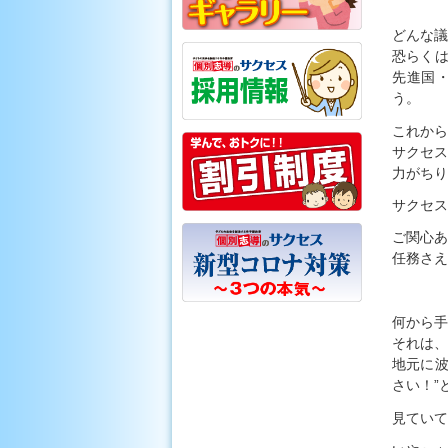
どんな議
恐らくは
先進国
う。
これか
サクセス
力がちり
サクセス
ご関心あ
任務さえ
何から手
それは、
地元に波
さい！”
見ていて