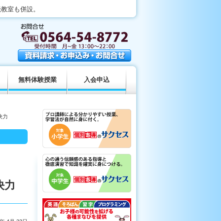
読教室も併設。
無料体験授業
入会申込
決力
決力