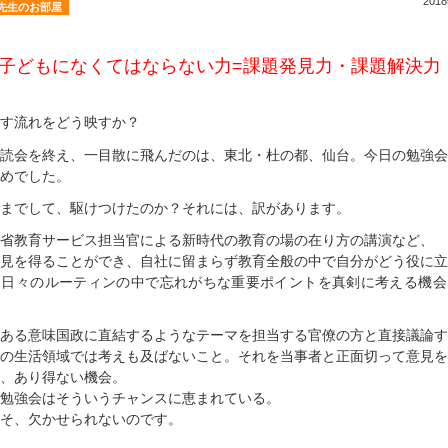
201
先生のお部屋
子どもになくてはならない力=課題発見力・課題解決力
す流れをどう映すか？
読会を終え、一目散に飛んだのは、東北・杜の都、仙台。今日の勉強会
めでした。
までして、駆けつけたのか？それには、訳があります。
業省教育サービス担当官による新時代の教育の場の在り方の講
見を得ることができ、自社に留まらず教育全般の中で自分がどう役に立
、日々のルーティンの中で忘れがちな重要ポイントを真剣に考える機会
ある意味国政に直結するようなテーマを担当する官僚の方と直接議論す
の生活領域では考えも及ばないこと。それを当事者と正面切って意見を
、あり得ない機会。
この勉強会はそういうチャンスに恵まれて
そ、欠かせられないのです。