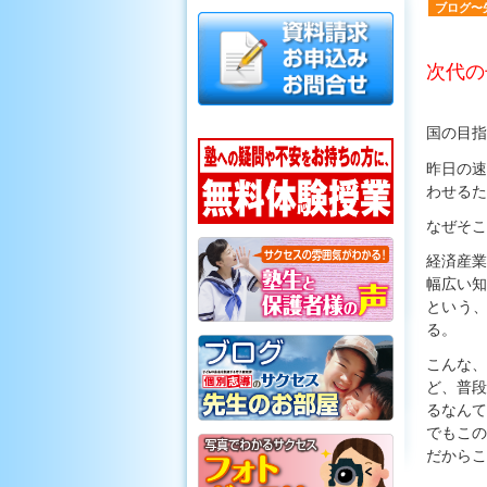
ブログ〜
次代の
国の目指
昨日の速
わせるた
なぜそこ
経済産
幅広い知
という
る。
こんな、
ど、普段
るなんて
でも
だからこ