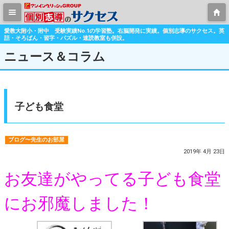
愛教大附小・附中 受験実績No.1の学習塾。右脳開発に実績。個別志導のサクセス。英
話・そろばん・習字・パズル・速読教室も併設。
ニュース＆コラム
子ども食堂
ブログ〜先生のお部屋
2019年 4月 23日
お友達がやってる子ども食堂
にお邪魔しました！