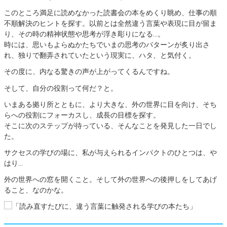
このところ満足に読めなかった読書会の本をめくり眺め、仕事の順
不順解決のヒントを探す。以前とは全然違う言葉や表現に目が留ま
り、その時の精神状態や思考が浮き彫りになる…。
時には、思いもよらぬかたちでいまの思考のパターンが炙り出さ
れ、独りで翻弄されていたという現実に、ハタ、と気付く。
その度に、内なる驚きの声が上がってくるんですね。
そして、自分の役割って何だ？と。
いまある拠り所とともに、より大きな、外の世界に目を向け、そち
らへの役割にフォーカスし、成長の目標を探す。
そこに次のステップが待っている、そんなことを発見した一日でし
た。
サクセスの学びの場に、私が与えられるインパクトのひとつは、や
はり…
外の世界への窓を開くこと。そして外の世界への後押しをしてあげ
ること、なのかな。