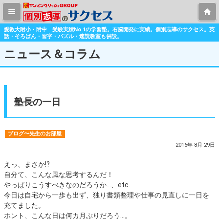
愛教大附小・附中 受験実績No.1の学習塾。右脳開発に実績。個別志導のサクセス。英
話・そろばん・習字・パズル・速読教室も併設。
ニュース＆コラム
塾長の一日
ブログ〜先生のお部屋
2016年 8月 29日
えっ、まさか⁉︎
自分て、こんな風な思考するんだ！
やっぱりこうすべきなのだろうか…、etc.
今日は自宅から一歩も出ず、独り書類整理や仕事の見直しに一日を
充てました。
ホント、こんな日は何カ月ぶりだろう…。