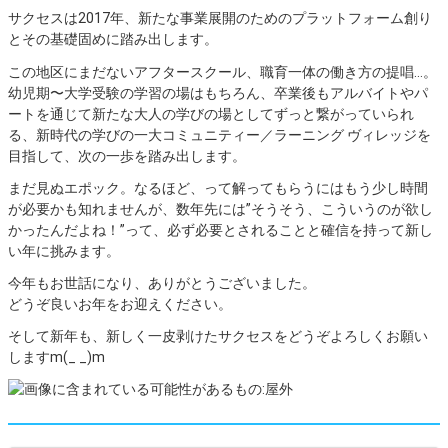
サクセスは2017年、新たな事業展開のためのプラットフォーム創り
とその基礎固めに踏み出します。
この地区にまだないアフタースクール、職育一体の働き方の提唱…。
幼児期〜大学受験の学習の場はもちろん、卒業後もアルバイトやパ
ートを通じて新たな大人の学びの場としてずっと繋がっていられ
る、新時代の学びの一大コミュニティー／ラーニング ヴィレッジを
目指して、次の一歩を踏み出します。
まだ見ぬエポック。なるほど、って解ってもらうにはもう少し時間
が必要かも知れませんが、数年先には”そうそう、こういうのが欲し
かったんだよね！”って、必ず必要とされることと確信を持って新し
い年に挑みます。
今年もお世話になり、ありがとうございました。
どうぞ良いお年をお迎えください。
そして新年も、新しく一皮剥けたサクセスをどうぞよろしくお願い
しますm(_ _)m