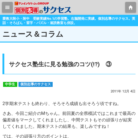
愛教大附小・附中 受験実績No.1の学習塾。右脳開発に実績。個別志導のサクセス。英
話・そろばん・習字・パズル・速読教室も併設。
ニュース＆コラム
サクセス塾生に見る勉強のコツ(!?) ③
中学生
個別志導のサクセス
2011年 12月 4日
2学期末テストも終わり、そろそろ成績も出そろう頃ですね。
さあ、今回ご紹介のMちゃん。前回夏の全県模試ではこれまで最高の
偏差値をマークしてくれましたし、中間テストもその頑張りが結実
してくれました。期末テストの結果も、楽しみですね！
では、その頑張り方のポイントは、