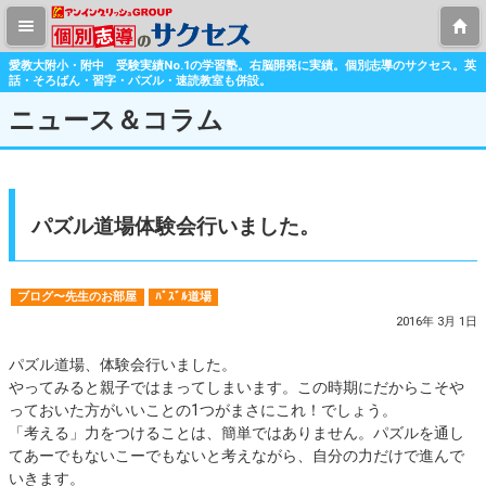
愛教大附小・附中 受験実績No.1の学習塾。右脳開発に実績。個別志導のサクセス。英
話・そろばん・習字・パズル・速読教室も併設。
ニュース＆コラム
パズル道場体験会行いました。
ブログ〜先生のお部屋
ﾊﾟｽﾞﾙ道場
2016年 3月 1日
パズル道場、体験会行いました。
やってみると親子ではまってしまいます。この時期にだからこそや
っておいた方がいいことの1つがまさにこれ！でしょう。
「考える」力をつけることは、簡単ではありません。パズルを通し
てあーでもないこーでもないと考えながら、自分の力だけで進んで
いきます。