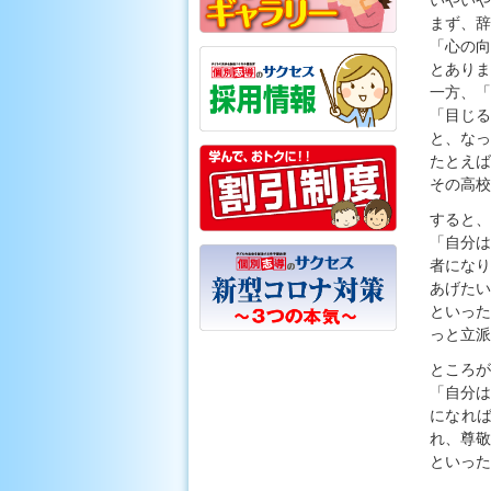
いやいや
まず、辞
「心の向
とありま
一方、「
「目じる
と、なっ
たとえ
その高校
すると、
「自分は
者になり
あげたい
といった
っと立派
ところが
「自分は
になれ
れ、尊敬
といった