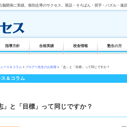
。右脳開発に実績。個別志導のサクセス。英話・そろばん・習字・パズル・速
指導方針
合格実績
校舎情報
塾生の方
ュース＆コラム
»
ブログ〜先生のお部屋
» 「志」と「目標」って同じですか？
ース＆コラム
志」と「目標」って同じですか？