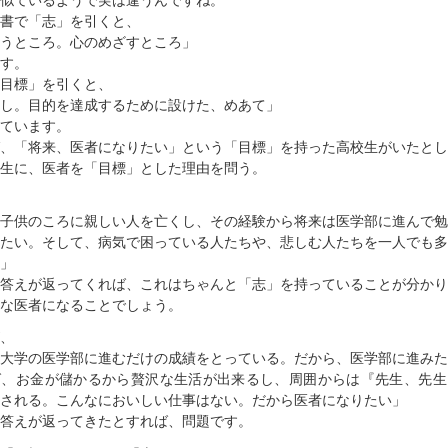
似ているようで実は違うんですね。
書で「志」を引くと、
うところ。心のめざすところ」
す。
目標」を引くと、
し。目的を達成するために設けた、めあて」
ています。
ば、「将来、医者になりたい」という「目標」を持った高校生がいたと
生に、医者を「目標」とした理由を問う。
子供のころに親しい人を亡くし、その経験から将来は医学部に進んで勉
たい。そして、病気で困っている人たちや、悲しむ人たちを一人でも多
」
答えが返ってくれば、これはちゃんと「志」を持っていることが分かり
な医者になることでしょう。
、
大学の医学部に進むだけの成績をとっている。だから、医学部に進みた
ば、お金が儲かるから贅沢な生活が出来るし、周囲からは『先生、先生
される。こんなにおいしい仕事はない。だから医者になりたい」
答えが返ってきたとすれば、問題です。