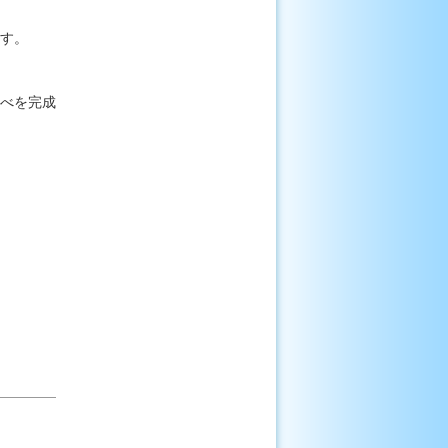
す。
べを完成