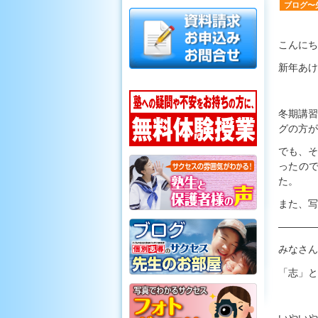
ブログ〜
こんにち
新年あけ
冬期講習
グの方が
でも、そ
ったの
た。
また、写
————
みなさん
「志」と