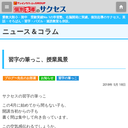
愛教大附小・附中 受験実績No.1の学習塾。右脳開発に実績。個別志導のサクセス。英
話・そろばん・習字・パズル・速読教室も併設。
ニュース＆コラム
習字の筆っこ、授業風景
ブログ〜先生のお部屋
お知らせ
習字の筆っこ
2018年 5月 18日
サクセスの習字の筆っこ
この4月に始めてから間もない子も、
開講当初からの子も
書く間は集中して向き合っています。
この空気感伝わるでしょうか。