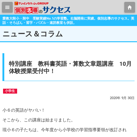
愛教大附小・附中 受験実績No.1の学習塾。右脳開発に実績。個別志導のサクセス。英
話・そろばん・習字・パズル・速読教室も併設。
ニュース＆コラム
特別講座 教科書英語・算数文章題講座 10月
体験授業受付中！
小学生
2020年 9月 30日
小６の英語がヤバい！
そこから、この講座は始まりました。
現小６の子たちは、今年度から小学校の学習指導要領が改訂され