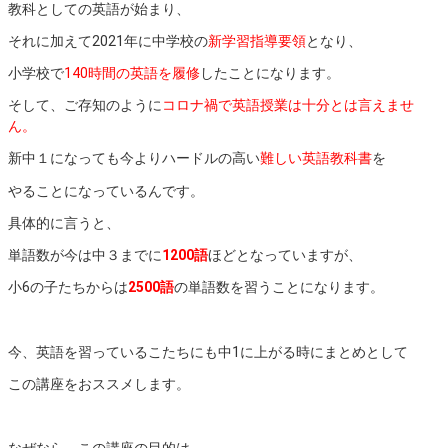
教科としての英語が始まり、
それに加えて2021年に中学校の
新学習指導要領
となり、
小学校で
140時間の英語を履修
したことになります。
そして、ご存知のように
コロナ禍で英語授業は十分とは言えませ
ん。
新中１になっても今よりハードルの高い
難しい英語教科書
を
やることになっているんです。
具体的に言うと、
単語数が今は中３までに
1200語
ほどとなっていますが、
小6の子たちからは
2500語
の単語数を習うことになります。
今、英語を習っているこたちにも中1に上がる時にまとめとして
この講座をおススメします。