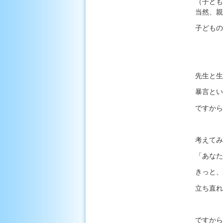
（子ども
当然、親
子どもの
先生と生
暴言とい
ですから
考えてみ
「あなた
きっと、
立ち直れ
ですから