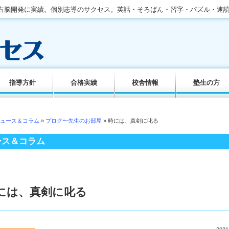
。右脳開発に実績。個別志導のサクセス。英話・そろばん・習字・パズル・速
指導方針
合格実績
校舎情報
塾生の方
ュース＆コラム
»
ブログ〜先生のお部屋
» 時には、真剣に叱る
ース＆コラム
には、真剣に叱る