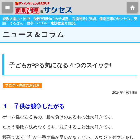
愛教大附小・附中 受験実績No.1の学習塾。右脳開発に実績。個別志導のサクセス。英
話・そろばん・習字・パズル・速読教室も併設。
ニュース＆コラム
子どもがやる気になる４つのスイッチ!
ブログ〜先生のお部屋
2024年 10月 8日
１ 子供は競争したがる
ゲーム性のあるもの、勝ち負けのあるものは大好きです。
たとえ勝敗を決めなくても、競争することは大好きです。
授業でよく「誰が一番準備が早いかな」とか、カウントダウンをし