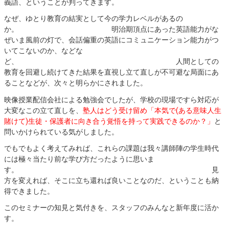
義語、ということが判ってきます。
なぜ、ゆとり教育の結実として今の学力レベルがあるの
か。 明治期頂点にあった英語能力がな
ぜいま風前の灯で、会話偏重の英語にコミュニケーション能力がつ
いてこないのか、などな
ど、 人間としての
教育を回避し続けてきた結果を直視し立て直しが不可避な局面にあ
ることなどが、次々と明らかにされました。
映像授業配信会社による勉強会でしたが、学校の現場ですら対応が
大変なこの立て直しを、
塾人はどう受け留め「本気で(ある意味人生
賭けて)生徒・保護者に向き合う覚悟を持って実践できるのか？」
と
問いかけられている気がしました。
でもでもよく考えてみれば、これらの課題は我々講師陣の学生時代
には極々当たり前な学び方だったように思いま
す。 見
方を変えれば、そこに立ち還れば良いことなのだ、ということも納
得できました。
このセミナーの知見と気付きを、スタッフのみんなと新年度に活か
す。