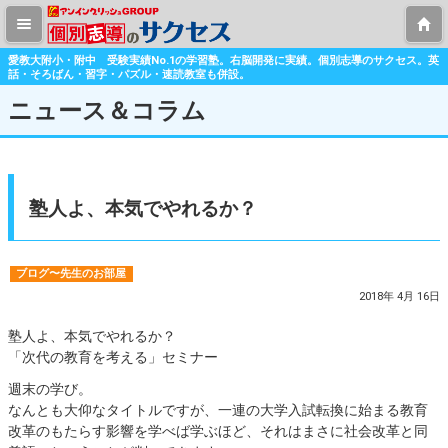
愛教大附小・附中 受験実績No.1の学習塾。右脳開発に実績。個別志導のサクセス。英
話・そろばん・習字・パズル・速読教室も併設。
ニュース＆コラム
塾人よ、本気でやれるか？
ブログ〜先生のお部屋
2018年 4月 16日
塾人よ、本気でやれるか？
「次代の教育を考える」セミナー
週末の学び。
なんとも大仰なタイトルですが、一連の大学入試転換に始まる教育
改革のもたらす影響を学べば学ぶほど、それはまさに社会改革と同