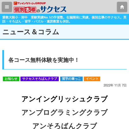
愛教大附小・附中 受験実績No.1の学習塾。右脳開発に実績。個別志導のサクセス。英
話・そろばん・習字・パズル・速読教室も併設。
ニュース＆コラム
各コース無料体験を実施中！
お知らせ
サクセスそろばんクラブ
習字の筆っこ
イベント
2022年 11月 7日
アンイングリッシュクラブ
アンプログラミングクラブ
アンそろばんクラブ