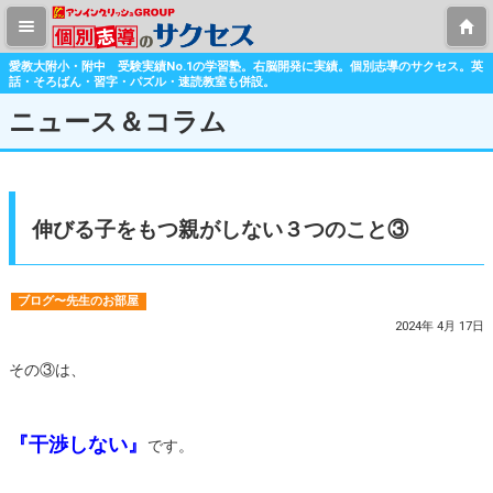
愛教大附小・附中 受験実績No.1の学習塾。右脳開発に実績。個別志導のサクセス。英
話・そろばん・習字・パズル・速読教室も併設。
ニュース＆コラム
伸びる子をもつ親がしない３つのこと③
ブログ〜先生のお部屋
2024年 4月 17日
その③は、
『干渉しない』
です。