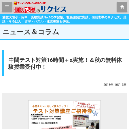
愛教大附小・附中 受験実績No.1の学習塾。右脳開発に実績。個別志導のサクセス。英
話・そろばん・習字・パズル・速読教室も併設。
ニュース＆コラム
中間テスト対策16時間＋α実施！＆秋の無料体
験授業受付中！
2016年 10月 3日