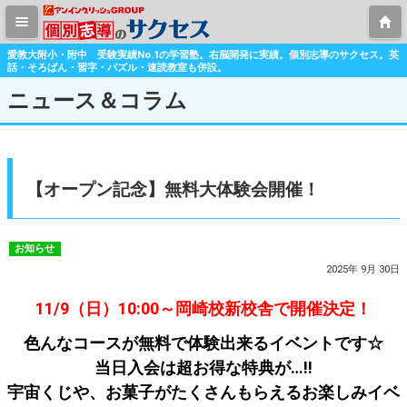
愛教大附小・附中 受験実績No.1の学習塾。右脳開発に実績。個別志導のサクセス。英
話・そろばん・習字・パズル・速読教室も併設。
ニュース＆コラム
【オープン記念】無料大体験会開催！
お知らせ
2025年 9月 30日
11/9（日）10:00～岡崎校新校舎で開催決定！
色んなコースが無料で体験出来るイベントです☆
当日入会は超お得な特典が…‼
宇宙くじや、お菓子がたくさんもらえるお楽しみイベ