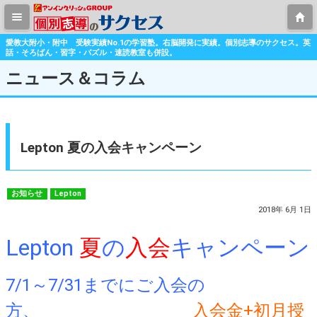
愛教大附小・附中 受験実績No.1の学習塾。右脳開発に実績。個別志導のサクセス。英
話・そろばん・習字・パズル・速読教室も併設。
ニュース＆コラム
Lepton 夏の入会キャンペーン
お知らせ
Lepton
2018年 6月 1日
Lepton
夏
の
入会
キャンペーン
7/1～7/31までにご入会の
方、
入会金+初月授