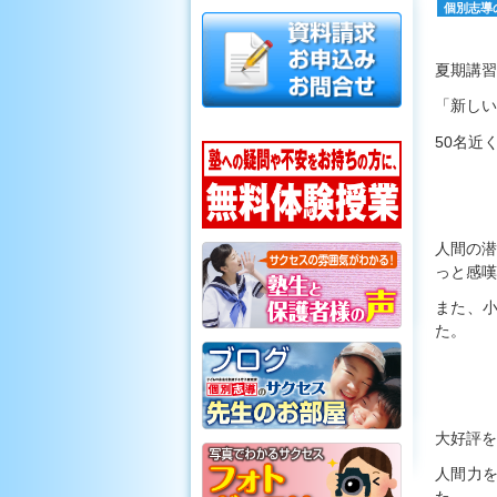
個別志導
夏期講習
「新しい
50名近
人間の潜
っと感嘆
また、
た。
大好評を
人間力