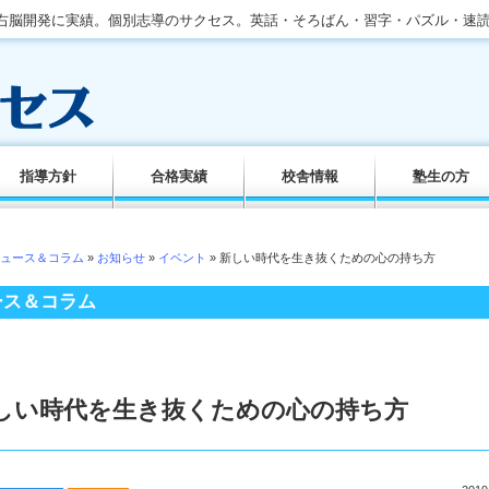
。右脳開発に実績。個別志導のサクセス。英話・そろばん・習字・パズル・速
指導方針
合格実績
校舎情報
塾生の方
ュース＆コラム
»
お知らせ
»
イベント
» 新しい時代を生き抜くための心の持ち方
ース＆コラム
しい時代を生き抜くための心の持ち方